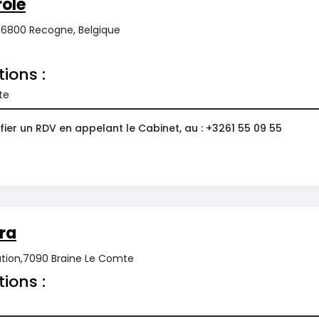
ole
, 6800 Recogne, Belgique
tions :
te
ier un RDV en appelant le Cabinet, au : +3261 55 09 55
ra
tation,7090 Braine Le Comte
tions :