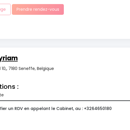
age
Prendre rendez-vous
yriam
 10,, 7180 Seneffe, Belgique
tions :
te
fier un RDV en appelant le Cabinet, au : +3264650180