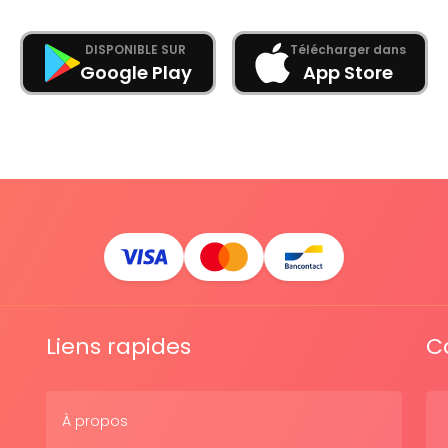
DISPONIBLE SUR
Télécharger dans
Google Play
App Store
Liens rapides
C
À propos