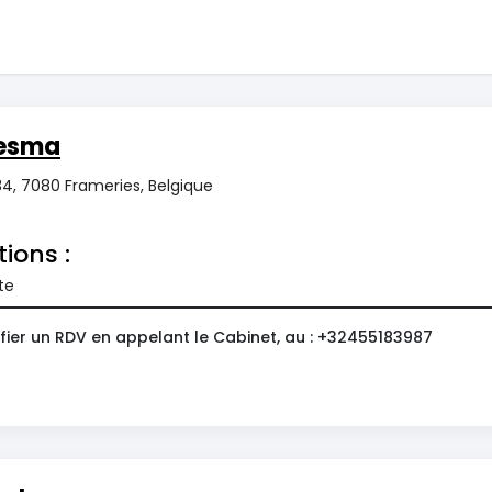
esma
34, 7080 Frameries, Belgique
tions :
te
fier un RDV en appelant le Cabinet, au : +32455183987