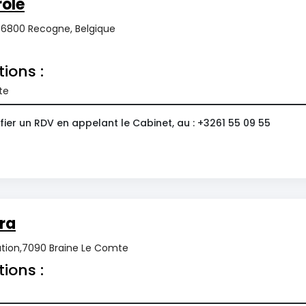
ole
, 6800 Recogne, Belgique
tions :
te
ier un RDV en appelant le Cabinet, au : +3261 55 09 55
ra
tation,7090 Braine Le Comte
tions :