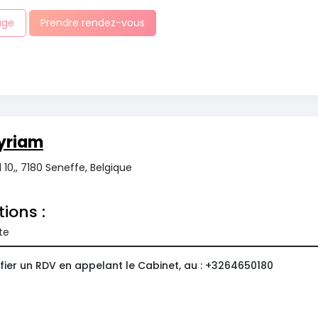
age
Prendre rendez-vous
yriam
 10,, 7180 Seneffe, Belgique
tions :
te
fier un RDV en appelant le Cabinet, au : +3264650180