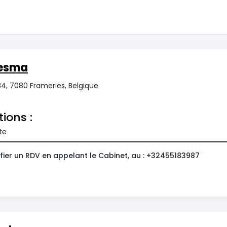
esma
34, 7080 Frameries, Belgique
tions :
te
fier un RDV en appelant le Cabinet, au : +32455183987