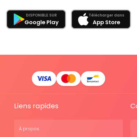
DISPONIBLE SUR
Télécharger dans
Google Play
App Store
Liens rapides
C
À propos