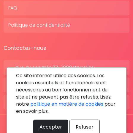
FAQ
Politique de confidentialité
Contactez-nous
Rue du congrès 37 , 1000 Bruxelles
Ce site internet utilise des cookies. Les
cookies essentiels et fonctionnels sont
BE: +32 28080227
nécessaires au bon fonctionnement du
site et ne peuvent pas être refusés. Lisez
FR: +33 183642895
notre
politique en matière de cookies
pour
en savoir plus.
Tous les droits sont réservés © 2026 RDV MÉDICAL By
Accepter
Refuser
MediaSatCom