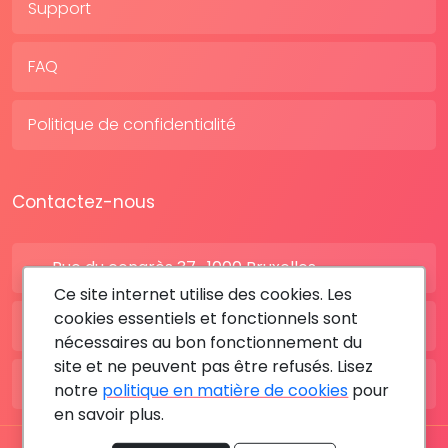
Support
FAQ
Politique de confidentialité
Contactez-nous
Rue du congrès 37 , 1000 Bruxelles
Ce site internet utilise des cookies. Les
cookies essentiels et fonctionnels sont
BE: +32 28080227
nécessaires au bon fonctionnement du
site et ne peuvent pas être refusés. Lisez
FR: +33 183642895
notre
politique en matière de cookies
pour
en savoir plus.