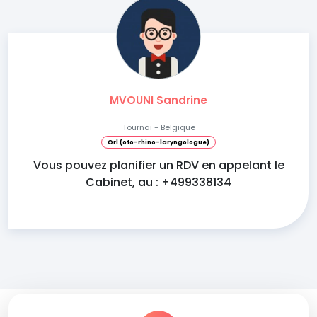
MVOUNI Sandrine
Tournai - Belgique
Orl (oto-rhino-laryngologue)
Vous pouvez planifier un RDV en appelant le
Cabinet, au : +499338134