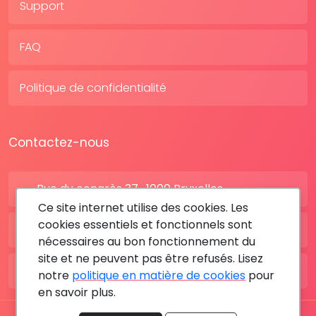
Support
FAQ
Politique de confidentialité
Contactez-nous
Rue du congrès 37 , 1000 Bruxelles
Ce site internet utilise des cookies. Les
cookies essentiels et fonctionnels sont
BE: +32 28080227
nécessaires au bon fonctionnement du
site et ne peuvent pas être refusés. Lisez
FR: +33 183642895
notre
politique en matière de cookies
pour
en savoir plus.