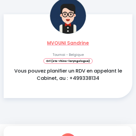
MVOUNI Sandrine
Tournai - Belgique
Orl (oto-rhino-laryngologue)
Vous pouvez planifier un RDV en appelant le
Cabinet, au : +499338134