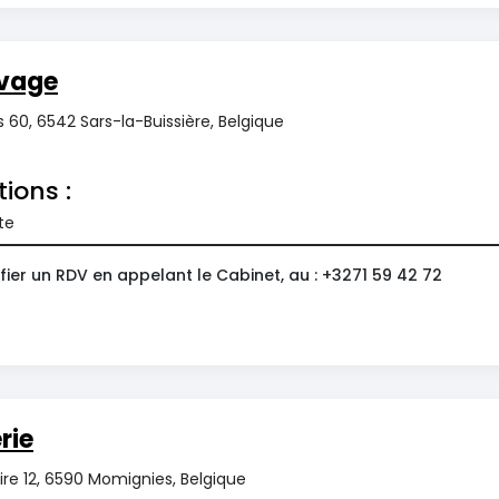
vage
 60, 6542 Sars-la-Buissière, Belgique
tions :
te
ier un RDV en appelant le Cabinet, au : +3271 59 42 72
rie
re 12, 6590 Momignies, Belgique