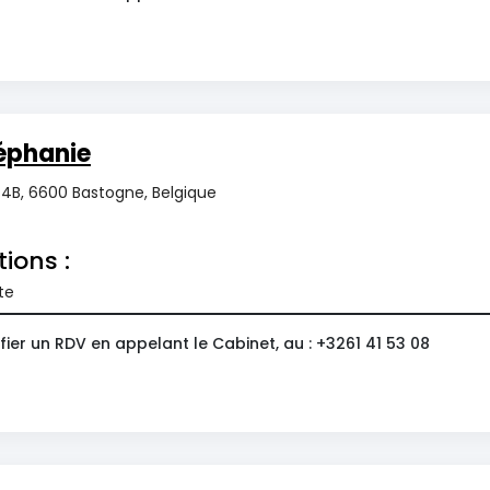
éphanie
4B, 6600 Bastogne, Belgique
tions :
te
ier un RDV en appelant le Cabinet, au : +3261 41 53 08