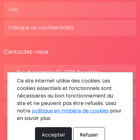
FAQ
Politique de confidentialité
Contactez-nous
Rue du congrès 37 , 1000 Bruxelles
Ce site internet utilise des cookies. Les
cookies essentiels et fonctionnels sont
BE: +32 28080227
nécessaires au bon fonctionnement du
site et ne peuvent pas être refusés. Lisez
FR: +33 183642895
notre
politique en matière de cookies
pour
en savoir plus.
Tous les droits sont réservés © 2026 RDV MÉDICAL By
Accepter
Refuser