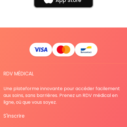
App Store
RDV MÉDICAL
Une plateforme innovante pour accéder facilement
aux soins, sans barrières. Prenez un RDV médical en
ligne, où que vous soyez.
S'inscrire