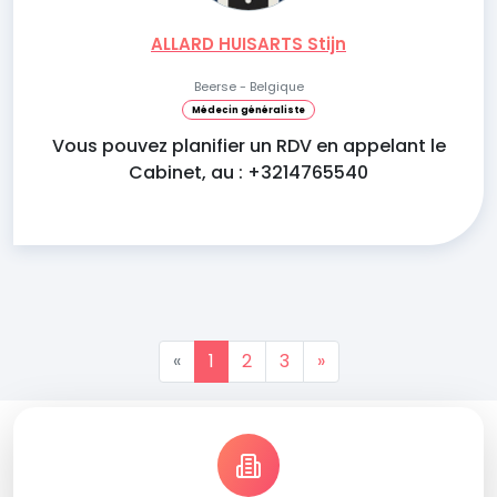
ALLARD HUISARTS Stijn
Beerse - Belgique
Médecin généraliste
Vous pouvez planifier un RDV en appelant le
Cabinet, au : +3214765540
«
1
2
3
»