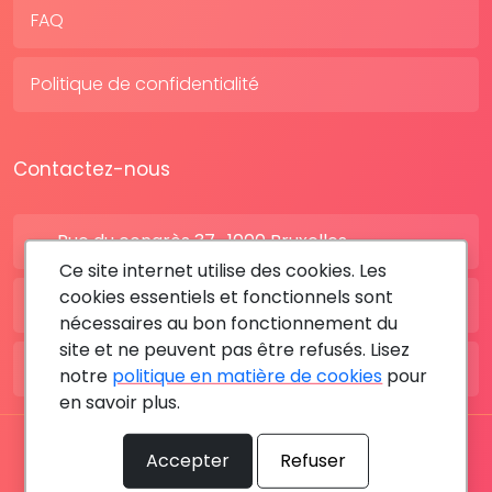
FAQ
Politique de confidentialité
Contactez-nous
Rue du congrès 37 , 1000 Bruxelles
Ce site internet utilise des cookies. Les
cookies essentiels et fonctionnels sont
BE: +32 28080227
nécessaires au bon fonctionnement du
site et ne peuvent pas être refusés. Lisez
FR: +33 183642895
notre
politique en matière de cookies
pour
en savoir plus.
Tous les droits sont réservés © 2026 RDV MÉDICAL By
Accepter
Refuser
MediaSatCom