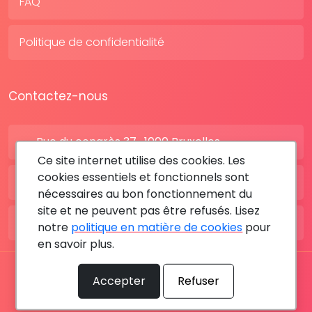
FAQ
Politique de confidentialité
Contactez-nous
Rue du congrès 37 , 1000 Bruxelles
Ce site internet utilise des cookies. Les
cookies essentiels et fonctionnels sont
BE: +32 28080227
nécessaires au bon fonctionnement du
site et ne peuvent pas être refusés. Lisez
FR: +33 183642895
notre
politique en matière de cookies
pour
en savoir plus.
Tous les droits sont réservés © 2026 RDV MÉDICAL By
Accepter
Refuser
MediaSatCom