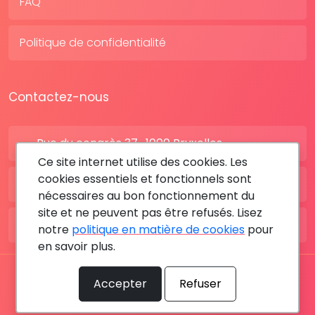
FAQ
Politique de confidentialité
Contactez-nous
Rue du congrès 37 , 1000 Bruxelles
Ce site internet utilise des cookies. Les
cookies essentiels et fonctionnels sont
BE: +32 28080227
nécessaires au bon fonctionnement du
site et ne peuvent pas être refusés. Lisez
FR: +33 183642895
notre
politique en matière de cookies
pour
en savoir plus.
Tous les droits sont réservés © 2026 RDV MÉDICAL By
Accepter
Refuser
MediaSatCom