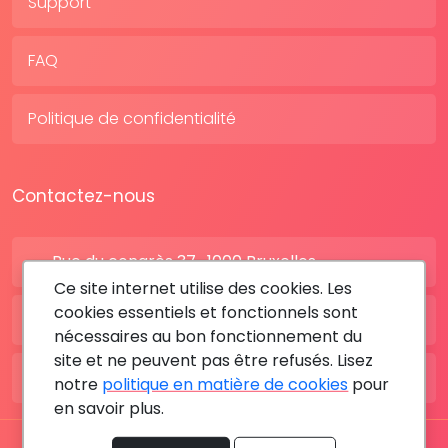
Support
FAQ
Politique de confidentialité
Contactez-nous
Rue du congrès 37 , 1000 Bruxelles
Ce site internet utilise des cookies. Les
cookies essentiels et fonctionnels sont
BE: +32 28080227
nécessaires au bon fonctionnement du
site et ne peuvent pas être refusés. Lisez
FR: +33 183642895
notre
politique en matière de cookies
pour
en savoir plus.