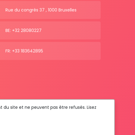
Rue du congrès 37 , 1000 Bruxelles
BE: +32 28080227
FR: +33 183642895
t du site et ne peuvent pas être refusés. Lisez
Com