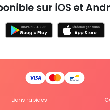
ponible sur iOS et Andr
DISPONIBLE SUR
Télécharger dans
Google Play
App Store
Liens rapides
C