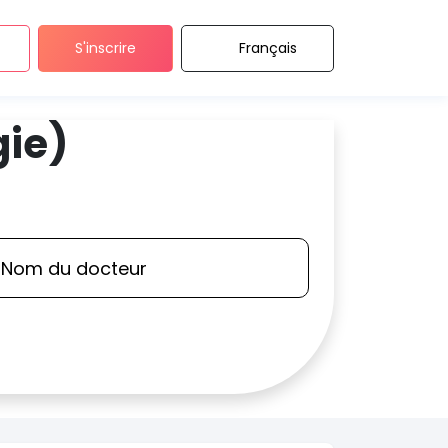
S'inscrire
Français
gie)