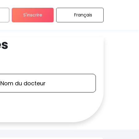
S'inscrire
Français
es