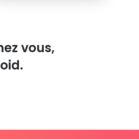
hez vous,
oid.