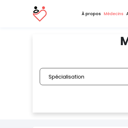
À propos
Médecins
M