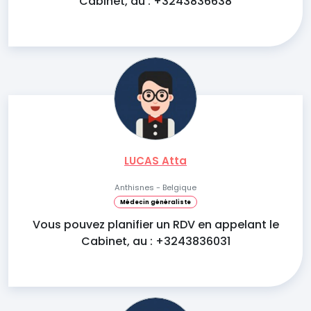
Cabinet, au : +3243836638
LUCAS Atta
Anthisnes - Belgique
Médecin généraliste
Vous pouvez planifier un RDV en appelant le
Cabinet, au : +3243836031