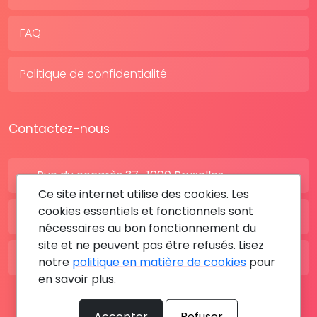
FAQ
Politique de confidentialité
Contactez-nous
Rue du congrès 37 , 1000 Bruxelles
Ce site internet utilise des cookies. Les
cookies essentiels et fonctionnels sont
BE: +32 28080227
nécessaires au bon fonctionnement du
site et ne peuvent pas être refusés. Lisez
FR: +33 183642895
notre
politique en matière de cookies
pour
en savoir plus.
Tous les droits sont réservés © 2026 RDV MÉDICAL By
Accepter
Refuser