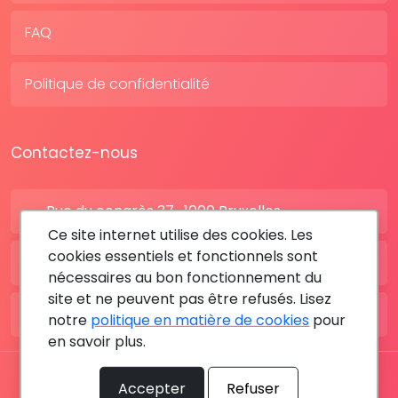
FAQ
Politique de confidentialité
Contactez-nous
Rue du congrès 37 , 1000 Bruxelles
Ce site internet utilise des cookies. Les
cookies essentiels et fonctionnels sont
BE: +32 28080227
nécessaires au bon fonctionnement du
site et ne peuvent pas être refusés. Lisez
FR: +33 183642895
notre
politique en matière de cookies
pour
en savoir plus.
Tous les droits sont réservés © 2026 RDV MÉDICAL By
Accepter
Refuser