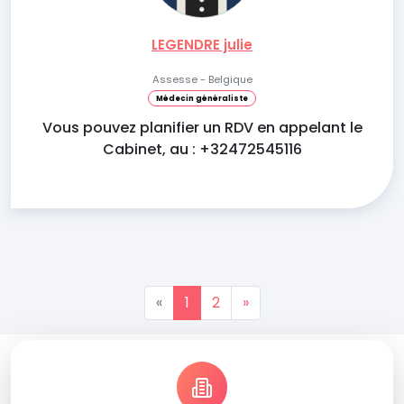
LEGENDRE julie
Assesse - Belgique
Médecin généraliste
Vous pouvez planifier un RDV en appelant le
Cabinet, au : +32472545116
«
1
2
»