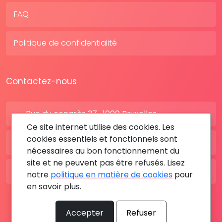
FAQ
Politique de confidentialité
Contactez-nous
Rue du congrès 37 , 1000 Bruxelles
Ce site internet utilise des cookies. Les
cookies essentiels et fonctionnels sont
BE: +32 28080227
nécessaires au bon fonctionnement du
site et ne peuvent pas être refusés. Lisez
FR: +33 183642895
notre
politique en matière de cookies
pour
en savoir plus.
Tous les droits sont réservés © 2026 RDV MÉDICAL By
Accepter
Refuser
MediaSatCom