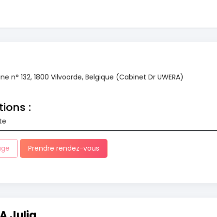
e n° 132, 1800 Vilvoorde, Belgique (Cabinet Dr UWERA)
tions :
te
age
Prendre rendez-vous
 Julia