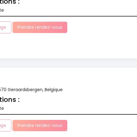
tions :
te
age
Prendre rendez-vous
1570 Geraardsbergen, Belgique
tions :
te
age
Prendre rendez-vous