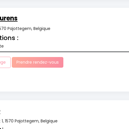
aurens
1570 Pajottegem, Belgique
tions :
te
age
Prendre rendez-vous
e
 1, 1570 Pajottegem, Belgique