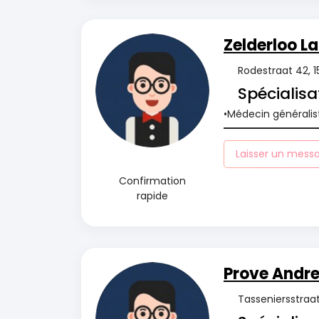
Zelderloo L
Rodestraat 42, 
Spécialisa
Médecin généralis
Laisser un mess
Confirmation
rapide
Prove Andr
Tasseniersstraat