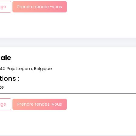
age
Prendre rendez-vous
ale
540 Pajottegem, Belgique
tions :
te
age
Prendre rendez-vous