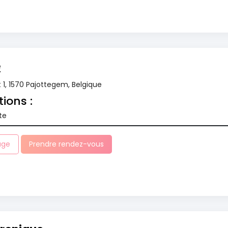
e
 1, 1570 Pajottegem, Belgique
tions :
te
age
Prendre rendez-vous