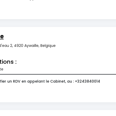
ie
'eau 2, 4920 Aywaille, Belgique
tions :
te
fier un RDV en appelant le Cabinet, au : +3243840014