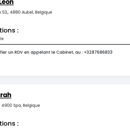
Léon
n 53,, 4880 Aubel, Belgique
tions :
te
fier un RDV en appelant le Cabinet, au : +3287686833
rah
 4900 Spa, Belgique
tions :