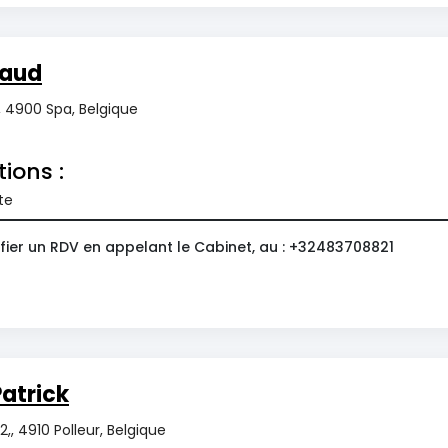
naud
 4900 Spa, Belgique
tions :
te
fier un RDV en appelant le Cabinet, au : +32483708821
Patrick
2,, 4910 Polleur, Belgique