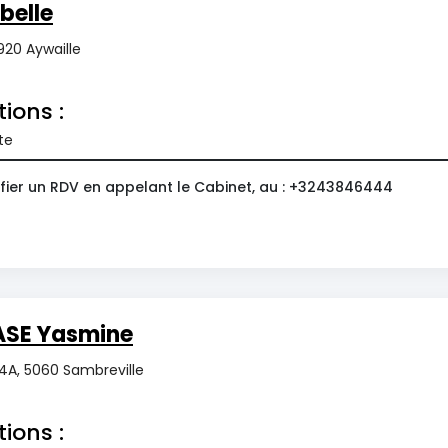
belle
920 Aywaille
tions :
te
fier un RDV en appelant le Cabinet, au : +3243846444
ASE Yasmine
4A, 5060 Sambreville
tions :