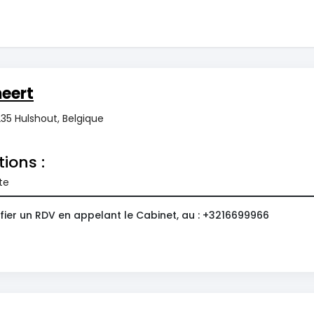
eert
235 Hulshout, Belgique
tions :
te
fier un RDV en appelant le Cabinet, au : +3216699966