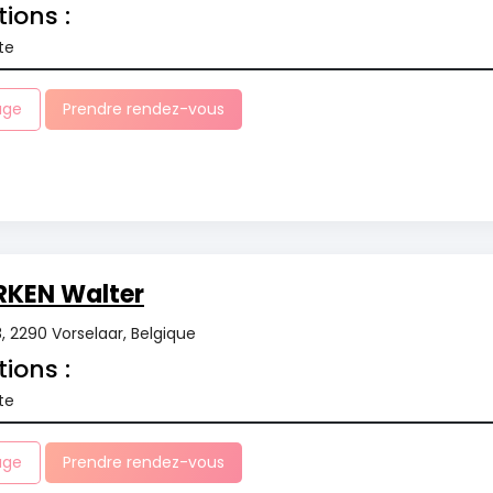
tions :
te
age
Prendre rendez-vous
RKEN Walter
 2290 Vorselaar, Belgique
tions :
te
age
Prendre rendez-vous