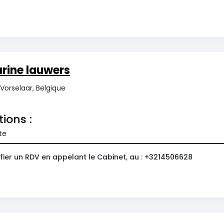
rine lauwers
 Vorselaar, Belgique
tions :
te
fier un RDV en appelant le Cabinet, au : +3214506628