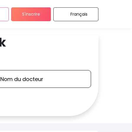
S'inscrire
Français
k