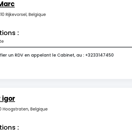
Marc
10 Rijkevorsel, Belgique
tions :
te
fier un RDV en appelant le Cabinet, au : +3233147450
igor
20 Hoogstraten, Belgique
tions :