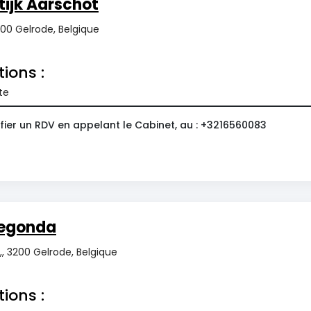
ijk Aarschot
3200 Gelrode, Belgique
tions :
te
fier un RDV en appelant le Cabinet, au : +3216560083
degonda
1,, 3200 Gelrode, Belgique
tions :