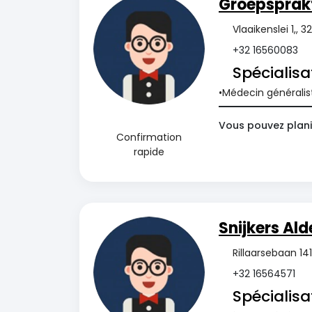
Groepsprakt
Vlaaikenslei 1,, 
+32 16560083
Spécialisa
Médecin généralis
Vous pouvez plani
Confirmation
rapide
Snijkers Al
Rillaarsebaan 14
+32 16564571
Spécialisa