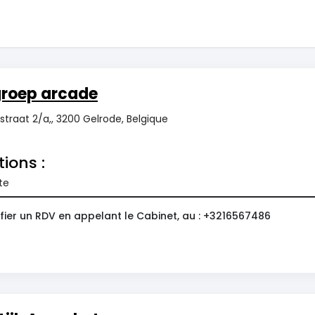
groep arcade
traat 2/a,, 3200 Gelrode, Belgique
tions :
te
fier un RDV en appelant le Cabinet, au : +3216567486