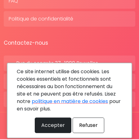
FAQ
Politique de confidentialité
Contactez-nous
Rue du congrès 37 , 1000 Bruxelles
Ce site internet utilise des cookies. Les
cookies essentiels et fonctionnels sont
BE: +32 28080227
nécessaires au bon fonctionnement du
site et ne peuvent pas être refusés. Lisez
FR: +33 183642895
notre
politique en matière de cookies
pour
en savoir plus.
Tous les droits sont réservés © 2026 RDV MÉDICAL By
Accepter
Refuser
MediaSatCom