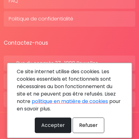
FAQ
Politique de confidentialité
Contactez-nous
Rue du congrès 37 , 1000 Bruxelles
Ce site internet utilise des cookies. Les
cookies essentiels et fonctionnels sont
BE: +32 28080227
nécessaires au bon fonctionnement du
site et ne peuvent pas être refusés. Lisez
FR: +33 183642895
notre
politique en matière de cookies
pour
en savoir plus.
Tous les droits sont réservés © 2026 RDV MÉDICAL By
Accepter
Refuser
MediaSatCom