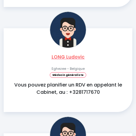
LONG Ludovic
Eghezee - Belgique
Médecin généraliste
Vous pouvez planifier un RDV en appelant le
Cabinet, au : +3281717670