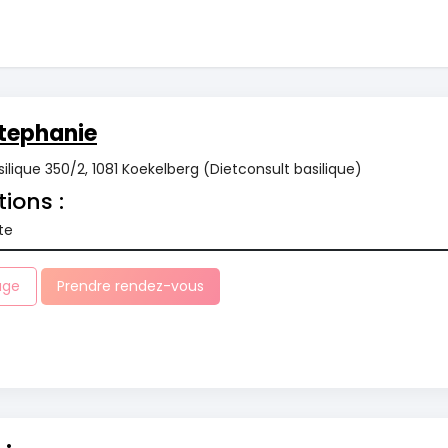
tephanie
ilique 350/2, 1081 Koekelberg (Dietconsult basilique)
tions :
te
age
Prendre rendez-vous