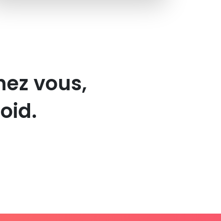
hez vous,
oid.