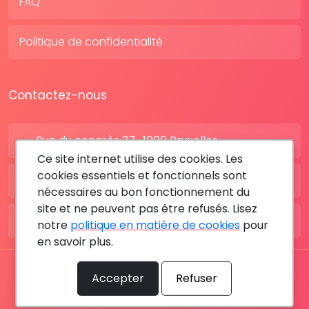
FAQ
Politique de confidentialité
Contactez-nous
Rue du congrès 37 , 1000 Bruxelles
Ce site internet utilise des cookies. Les
cookies essentiels et fonctionnels sont
BE: +32 28080227
nécessaires au bon fonctionnement du
site et ne peuvent pas être refusés. Lisez
FR: +33 183642895
notre
politique en matière de cookies
pour
en savoir plus.
Tous les droits sont réservés © 2026 RDV MÉDICAL By
Accepter
Refuser
MediaSatCom