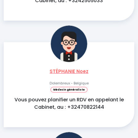
Cabinet, au : +3242505033
STÉPHANIE Noez
Dolembreux - Belgique
Médecin généraliste
Vous pouvez planifier un RDV en appelant le
Cabinet, au : +32470822144