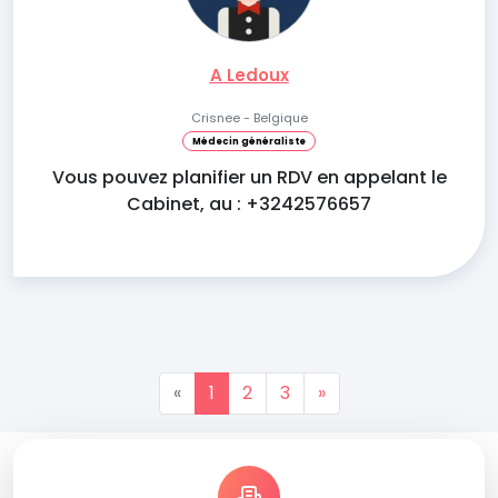
A Ledoux
Crisnee - Belgique
Médecin généraliste
Vous pouvez planifier un RDV en appelant le
Cabinet, au : +3242576657
«
1
2
3
»