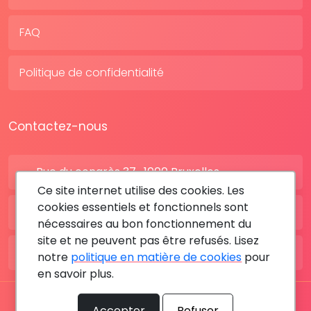
FAQ
Politique de confidentialité
Contactez-nous
Rue du congrès 37 , 1000 Bruxelles
Ce site internet utilise des cookies. Les
cookies essentiels et fonctionnels sont
BE: +32 28080227
nécessaires au bon fonctionnement du
site et ne peuvent pas être refusés. Lisez
FR: +33 183642895
notre
politique en matière de cookies
pour
en savoir plus.
Tous les droits sont réservés © 2026 RDV MÉDICAL By
Accepter
Refuser