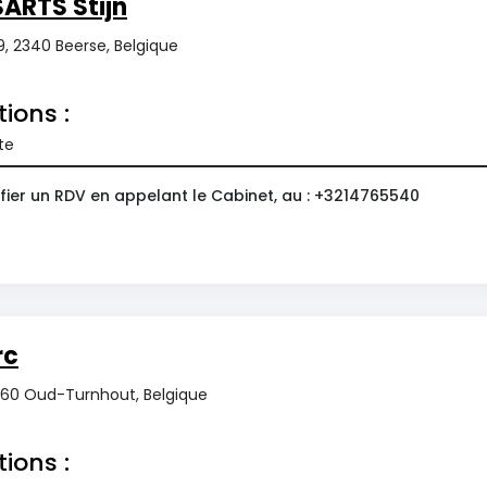
ARTS Stijn
9, 2340 Beerse, Belgique
tions :
te
fier un RDV en appelant le Cabinet, au : +3214765540
rc
2360 Oud-Turnhout, Belgique
tions :