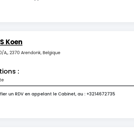
S Koen
A,, 2370 Arendonk, Belgique
tions :
te
fier un RDV en appelant le Cabinet, au : +3214672735