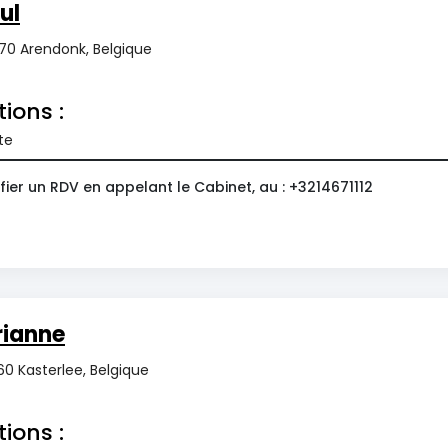
ul
370 Arendonk, Belgique
tions :
te
ier un RDV en appelant le Cabinet, au : +3214671112
ianne
60 Kasterlee, Belgique
tions :