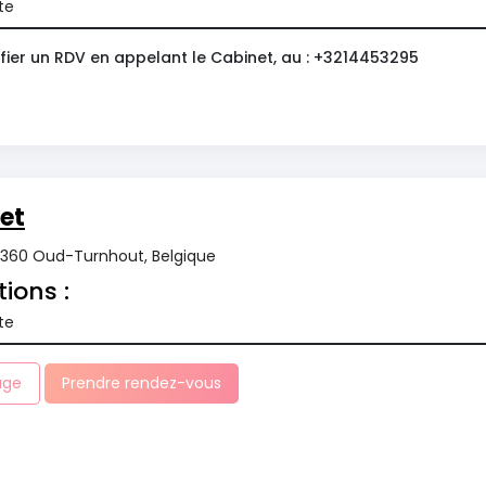
te
fier un RDV en appelant le Cabinet, au : +3214453295
et
 2360 Oud-Turnhout, Belgique
tions :
te
age
Prendre rendez-vous