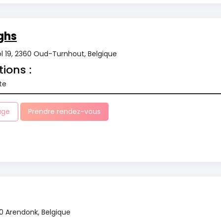
ghs
 19, 2360 Oud-Turnhout, Belgique
tions :
te
age
Prendre rendez-vous
70 Arendonk, Belgique