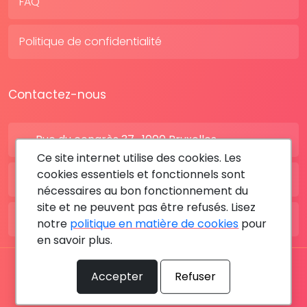
FAQ
Politique de confidentialité
Contactez-nous
Rue du congrès 37 , 1000 Bruxelles
Ce site internet utilise des cookies. Les
cookies essentiels et fonctionnels sont
BE: +32 28080227
nécessaires au bon fonctionnement du
site et ne peuvent pas être refusés. Lisez
FR: +33 183642895
notre
politique en matière de cookies
pour
en savoir plus.
Tous les droits sont réservés © 2026 RDV MÉDICAL By
Accepter
Refuser
MediaSatCom