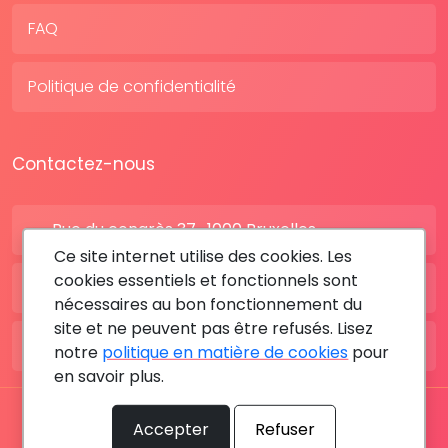
FAQ
Politique de confidentialité
Contactez-nous
Rue du congrès 37 , 1000 Bruxelles
Ce site internet utilise des cookies. Les
cookies essentiels et fonctionnels sont
BE: +32 28080227
nécessaires au bon fonctionnement du
site et ne peuvent pas être refusés. Lisez
FR: +33 183642895
notre
politique en matière de cookies
pour
en savoir plus.
Tous les droits sont réservés © 2026 RDV MÉDICAL By
Accepter
Refuser
MediaSatCom