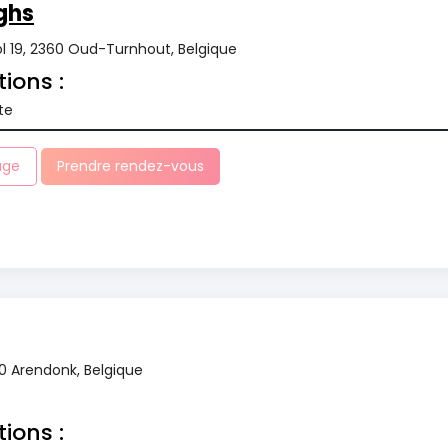
ghs
 19, 2360 Oud-Turnhout, Belgique
tions :
te
age
Prendre rendez-vous
70 Arendonk, Belgique
tions :