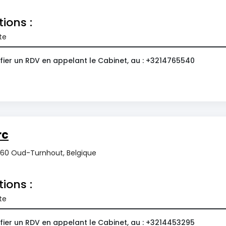
tions :
te
fier un RDV en appelant le Cabinet, au : +3214765540
rc
2360 Oud-Turnhout, Belgique
tions :
te
fier un RDV en appelant le Cabinet, au : +3214453295