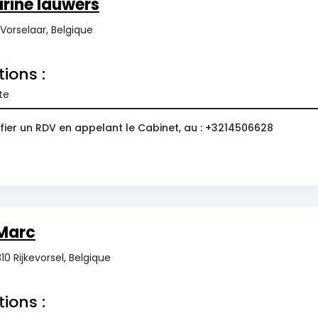
rine lauwers
 Vorselaar, Belgique
tions :
te
fier un RDV en appelant le Cabinet, au : +3214506628
Marc
10 Rijkevorsel, Belgique
tions :