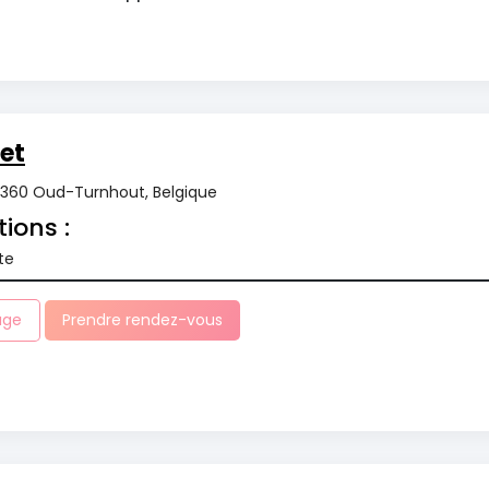
et
 2360 Oud-Turnhout, Belgique
tions :
te
age
Prendre rendez-vous