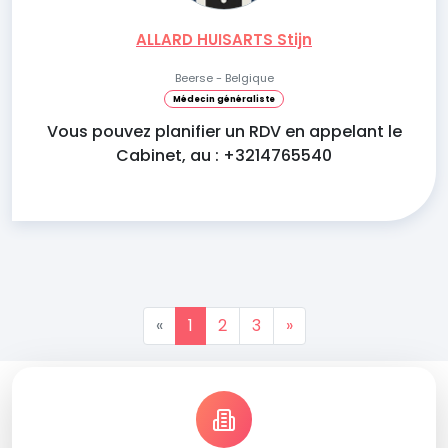
ALLARD HUISARTS Stijn
Beerse - Belgique
Médecin généraliste
Vous pouvez planifier un RDV en appelant le
Cabinet, au : +3214765540
«
1
2
3
»