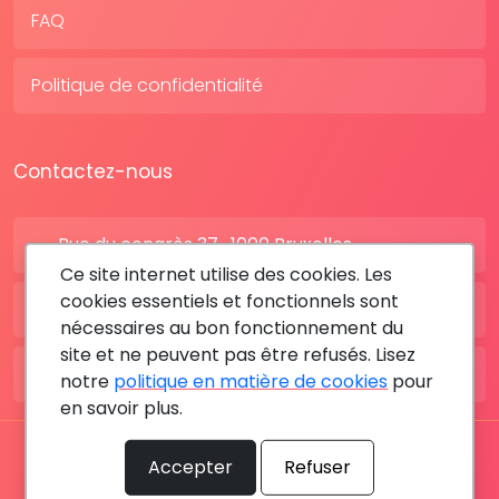
FAQ
Politique de confidentialité
Contactez-nous
Rue du congrès 37 , 1000 Bruxelles
Ce site internet utilise des cookies. Les
cookies essentiels et fonctionnels sont
BE: +32 28080227
nécessaires au bon fonctionnement du
site et ne peuvent pas être refusés. Lisez
FR: +33 183642895
notre
politique en matière de cookies
pour
en savoir plus.
Tous les droits sont réservés © 2026 RDV MÉDICAL By
Accepter
Refuser
MediaSatCom