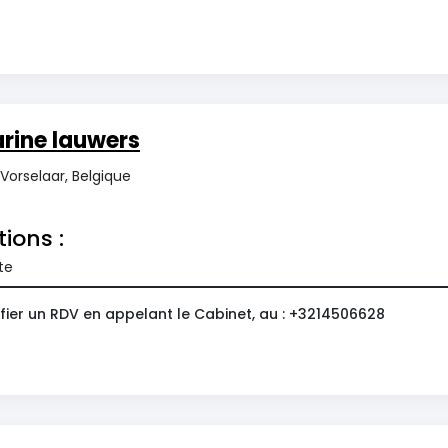
rine lauwers
 Vorselaar, Belgique
tions :
te
fier un RDV en appelant le Cabinet, au : +3214506628