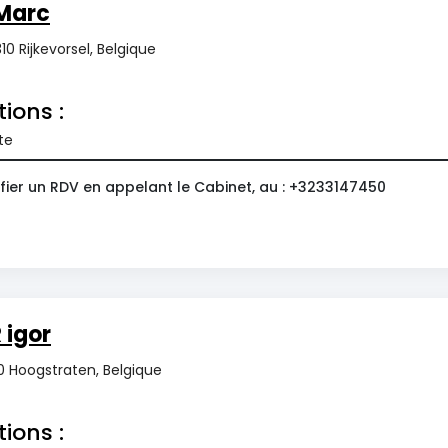
Marc
10 Rijkevorsel, Belgique
tions :
te
fier un RDV en appelant le Cabinet, au : +3233147450
igor
20 Hoogstraten, Belgique
tions :