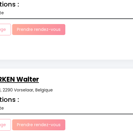
tions :
te
age
Prendre rendez-vous
RKEN Walter
 2290 Vorselaar, Belgique
tions :
te
age
Prendre rendez-vous