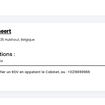
eert
235 Hulshout, Belgique
tions :
te
fier un RDV en appelant le Cabinet, au : +3216699966