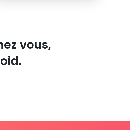
hez vous,
oid.