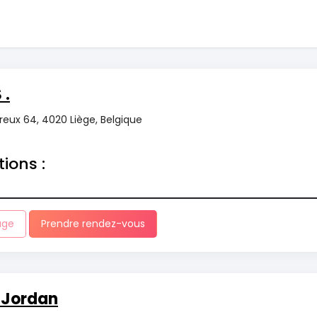
 .
reux 64, 4020 Liège, Belgique
tions :
age
Prendre rendez-vous
 Jordan