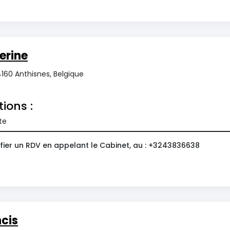
erine
4160 Anthisnes, Belgique
tions :
te
fier un RDV en appelant le Cabinet, au : +3243836638
cis