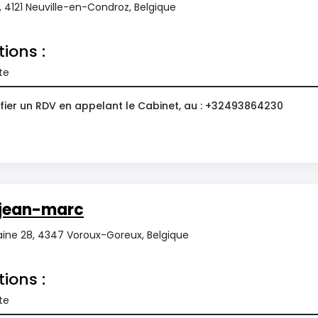
2, 4121 Neuville-en-Condroz, Belgique
tions :
te
fier un RDV en appelant le Cabinet, au : +32493864230
jean-marc
maine 28, 4347 Voroux-Goreux, Belgique
tions :
te