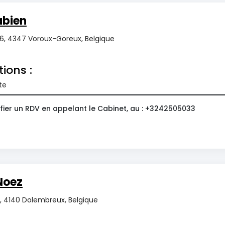
bien
36, 4347 Voroux-Goreux, Belgique
tions :
te
fier un RDV en appelant le Cabinet, au : +3242505033
Noez
, 4140 Dolembreux, Belgique