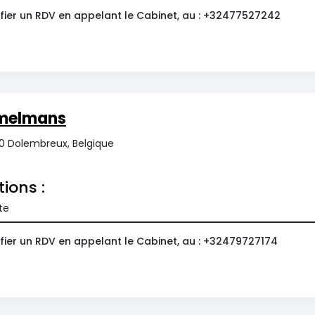
fier un RDV en appelant le Cabinet, au : +32477527242
émelmans
40 Dolembreux, Belgique
tions :
te
fier un RDV en appelant le Cabinet, au : +32479727174