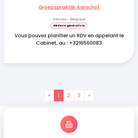
Groepspraktijk Aarschot
Gelrode - Belgique
Médecin généraliste
Vous pouvez planifier un RDV en appelant le
Cabinet, au : +3216560083
«
1
2
3
»