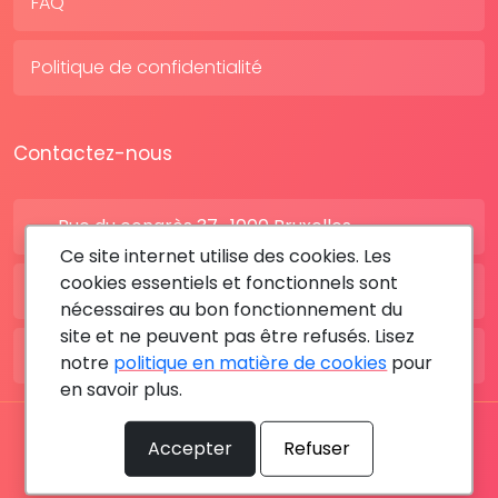
FAQ
Politique de confidentialité
Contactez-nous
Rue du congrès 37 , 1000 Bruxelles
Ce site internet utilise des cookies. Les
cookies essentiels et fonctionnels sont
BE: +32 28080227
nécessaires au bon fonctionnement du
site et ne peuvent pas être refusés. Lisez
FR: +33 183642895
notre
politique en matière de cookies
pour
en savoir plus.
Tous les droits sont réservés © 2026 RDV MÉDICAL By
Accepter
Refuser
MediaSatCom