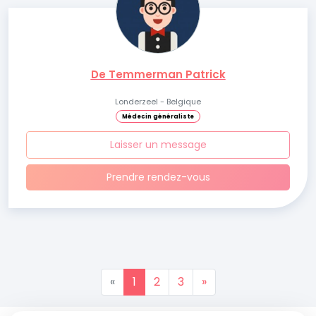
De Temmerman Patrick
Londerzeel - Belgique
Médecin généraliste
Laisser un message
Prendre rendez-vous
«
1
2
3
»