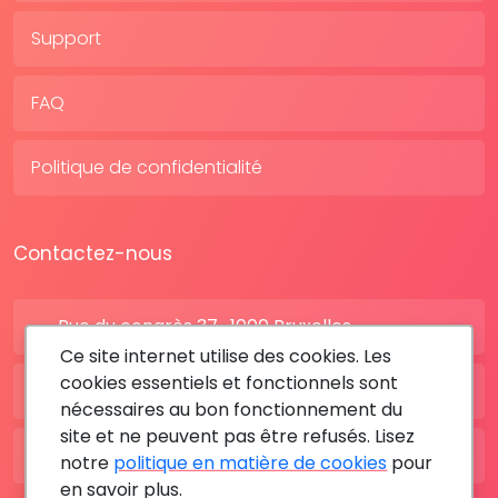
Support
FAQ
Politique de confidentialité
Contactez-nous
Rue du congrès 37 , 1000 Bruxelles
Ce site internet utilise des cookies. Les
cookies essentiels et fonctionnels sont
BE: +32 28080227
nécessaires au bon fonctionnement du
site et ne peuvent pas être refusés. Lisez
FR: +33 183642895
notre
politique en matière de cookies
pour
en savoir plus.