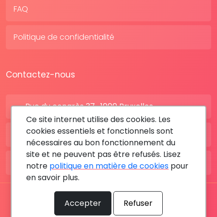
FAQ
Politique de confidentialité
Contactez-nous
Rue du congrès 37 , 1000 Bruxelles
Ce site internet utilise des cookies. Les
cookies essentiels et fonctionnels sont
BE: +32 28080227
nécessaires au bon fonctionnement du
site et ne peuvent pas être refusés. Lisez
FR: +33 183642895
notre
politique en matière de cookies
pour
en savoir plus.
Tous les droits sont réservés © 2026 RDV MÉDICAL By
Accepter
Refuser
MediaSatCom