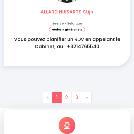
ALLARD HUISARTS Stijn
Beerse - Belgique
Médecin généraliste
Vous pouvez planifier un RDV en appelant le
Cabinet, au : +3214765540
«
1
2
3
»