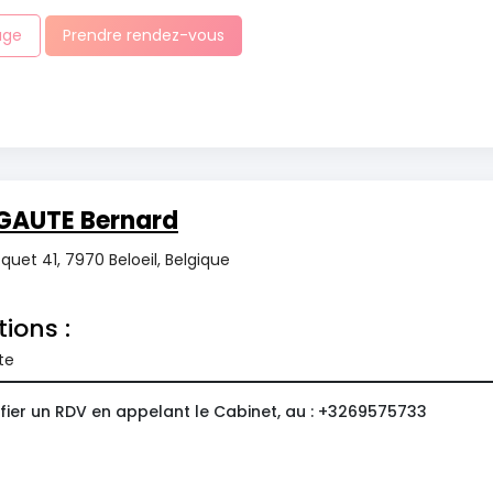
age
Prendre rendez-vous
GAUTE Bernard
uet 41, 7970 Beloeil, Belgique
tions :
te
fier un RDV en appelant le Cabinet, au : +3269575733