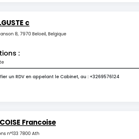
LGUSTE c
anson 8, 7970 Beloeil, Belgique
tions :
te
fier un RDV en appelant le Cabinet, au : +3269576124
COISE Francoise
ns n°133 7800 Ath