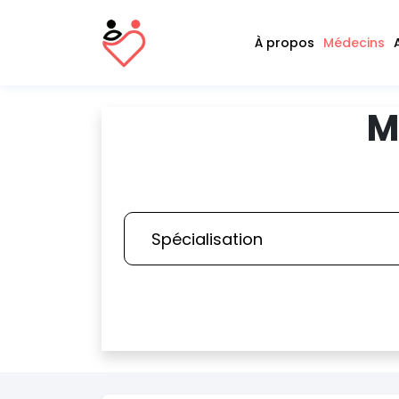
À propos
Médecins
M