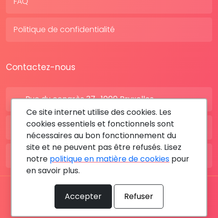
FAQ
Politique de confidentialité
Contactez-nous
Rue du congrès 37 , 1000 Bruxelles
Ce site internet utilise des cookies. Les
cookies essentiels et fonctionnels sont
BE: +32 28080227
nécessaires au bon fonctionnement du
site et ne peuvent pas être refusés. Lisez
FR: +33 183642895
notre
politique en matière de cookies
pour
en savoir plus.
Tous les droits sont réservés © 2026 RDV MÉDICAL By
Accepter
Refuser
MediaSatCom