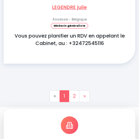
LEGENDRE julie
Assesse - Belgique
Médecin généraliste
Vous pouvez planifier un RDV en appelant le
Cabinet, au : +32472545116
«
1
2
»