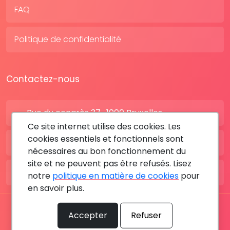
FAQ
Politique de confidentialité
Contactez-nous
Rue du congrès 37 , 1000 Bruxelles
Ce site internet utilise des cookies. Les
cookies essentiels et fonctionnels sont
BE: +32 28080227
nécessaires au bon fonctionnement du
site et ne peuvent pas être refusés. Lisez
FR: +33 183642895
notre
politique en matière de cookies
pour
en savoir plus.
Tous les droits sont réservés © 2026 RDV MÉDICAL By
Accepter
Refuser
MediaSatCom