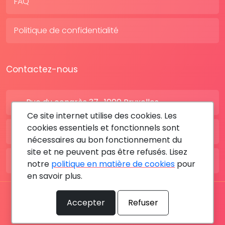
FAQ
Politique de confidentialité
Contactez-nous
Rue du congrès 37 , 1000 Bruxelles
Ce site internet utilise des cookies. Les
cookies essentiels et fonctionnels sont
BE: +32 28080227
nécessaires au bon fonctionnement du
site et ne peuvent pas être refusés. Lisez
FR: +33 183642895
notre
politique en matière de cookies
pour
en savoir plus.
Tous les droits sont réservés © 2026 RDV MÉDICAL By
Accepter
Refuser
MediaSatCom