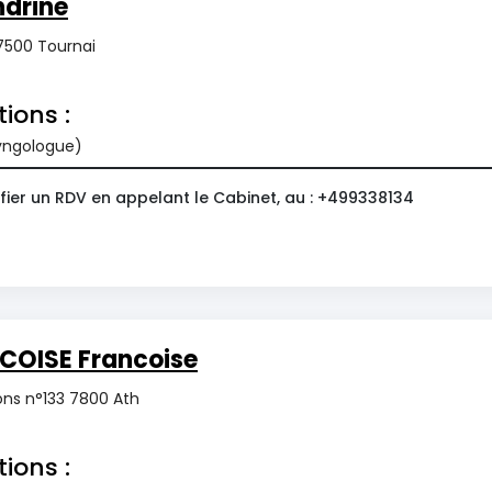
drine
 7500 Tournai
tions :
ryngologue)
fier un RDV en appelant le Cabinet, au : +499338134
COISE Francoise
ns n°133 7800 Ath
tions :