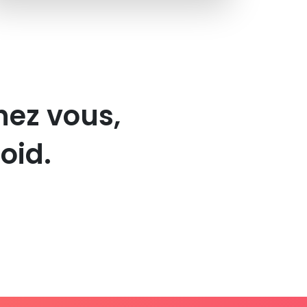
hez vous,
oid.