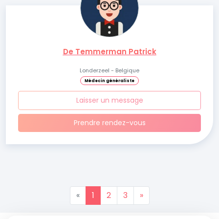
De Temmerman Patrick
Londerzeel - Belgique
Médecin généraliste
Laisser un message
Prendre rendez-vous
«
1
2
3
»