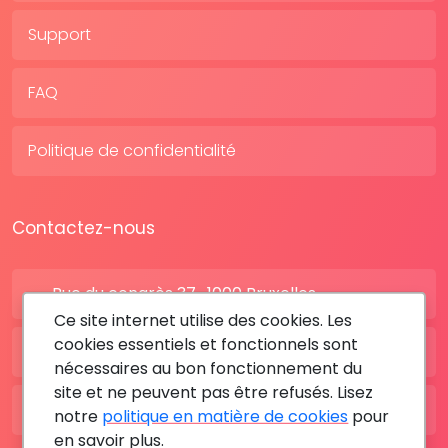
Support
FAQ
Politique de confidentialité
Contactez-nous
Rue du congrès 37 , 1000 Bruxelles
Ce site internet utilise des cookies. Les
cookies essentiels et fonctionnels sont
BE: +32 28080227
nécessaires au bon fonctionnement du
site et ne peuvent pas être refusés. Lisez
FR: +33 183642895
notre
politique en matière de cookies
pour
en savoir plus.