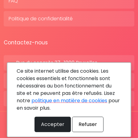
FAQ
Politique de confidentialité
Contactez-nous
Rue du congrès 37 , 1000 Bruxelles
Ce site internet utilise des cookies. Les
cookies essentiels et fonctionnels sont
BE: +32 28080227
nécessaires au bon fonctionnement du
site et ne peuvent pas être refusés. Lisez
FR: +33 183642895
notre
politique en matière de cookies
pour
en savoir plus.
Tous les droits sont réservés © 2026 RDV MÉDICAL By
Accepter
Refuser
MediaSatCom