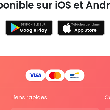
ponible sur iOS et Andr
DISPONIBLE SUR
Télécharger dans
Google Play
App Store
Liens rapides
C