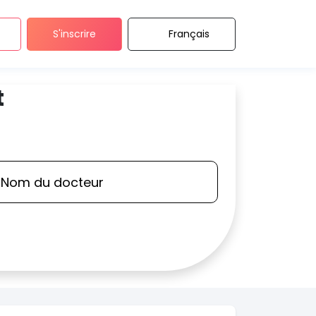
S'inscrire
Français
t