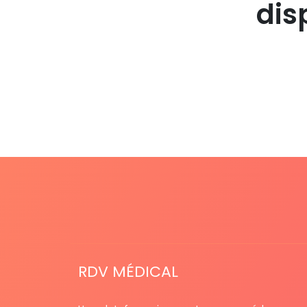
dis
RDV MÉDICAL