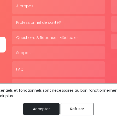
À propos
Professionnel de santé?
Questions & Réponses Médicales
Support
FAQ
Politique de confidentialité
essentiels et fonctionnels sont nécessaires au bon fonctionnemen
ir plus.
Accepter
Refuser
us les droits sont réservés © 2026 RDV MÉDICAL By MediaSat