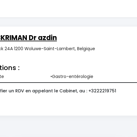
BKRIMAN Dr azdin
ck 24A 1200 Woluwe-Saint-Lambert, Belgique
tions :
te
Gastro-entérologie
fier un RDV en appelant le Cabinet, au : +3222219751