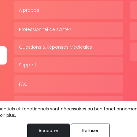
À propos
Professionnel de santé?
Questions & Réponses Médicales
Support
FAQ
Politique de confidentialité
essentiels et fonctionnels sont nécessaires au bon fonctionnemen
ir plus.
Accepter
Refuser
us les droits sont réservés © 2026 RDV MÉDICAL By MediaSat