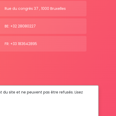
Rue du congrès 37 , 1000 Bruxelles
BE: +32 28080227
FR: +33 183642895
t du site et ne peuvent pas être refusés. Lisez
Com