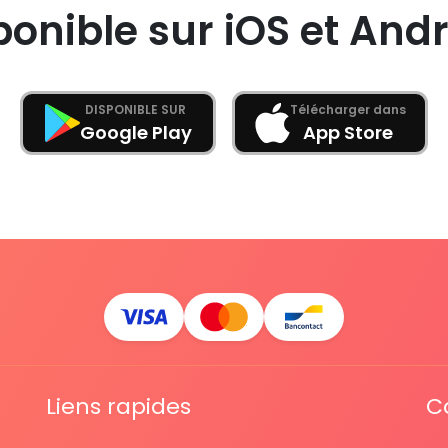
ponible sur iOS et Andr
DISPONIBLE SUR
Télécharger dans
Google Play
App Store
Liens rapides
C