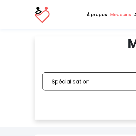
À propos
Médecins
M