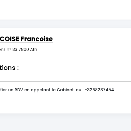
COISE Francoise
ns n°133 7800 Ath
tions :
fier un RDV en appelant le Cabinet, au : +3268287454