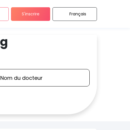
S'inscrire
Français
rg