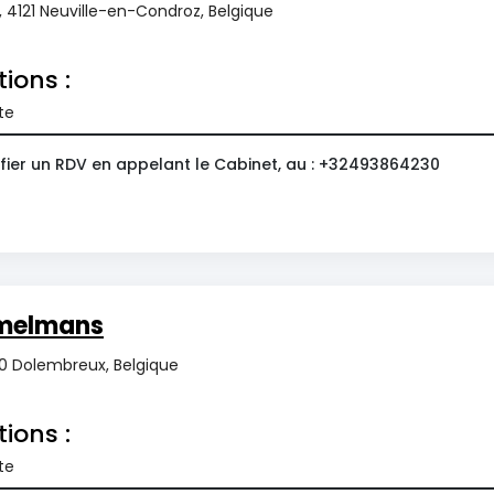
2, 4121 Neuville-en-Condroz, Belgique
tions :
te
fier un RDV en appelant le Cabinet, au : +32493864230
émelmans
40 Dolembreux, Belgique
tions :
te