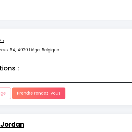
 .
reux 64, 4020 Liège, Belgique
tions :
age
Prendre rendez-vous
 Jordan