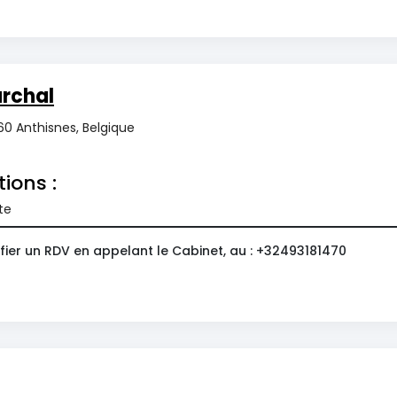
archal
60 Anthisnes, Belgique
tions :
te
fier un RDV en appelant le Cabinet, au : +32493181470