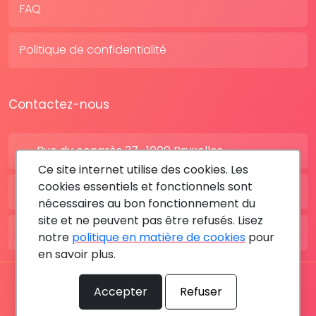
FAQ
Politique de confidentialité
Contactez-nous
Rue du congrès 37 , 1000 Bruxelles
Ce site internet utilise des cookies. Les
cookies essentiels et fonctionnels sont
BE: +32 28080227
nécessaires au bon fonctionnement du
site et ne peuvent pas être refusés. Lisez
FR: +33 183642895
notre
politique en matière de cookies
pour
en savoir plus.
Tous les droits sont réservés © 2026 RDV MÉDICAL By
Accepter
Refuser
MediaSatCom