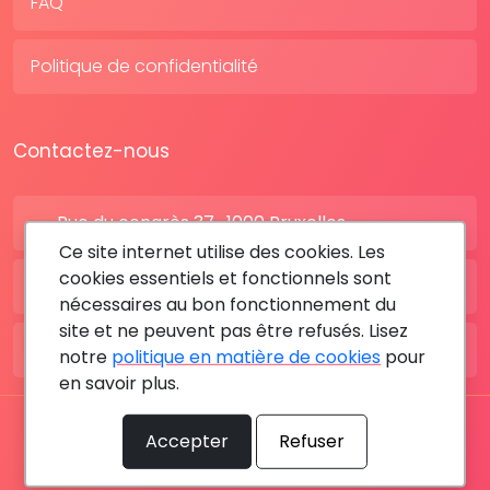
FAQ
Politique de confidentialité
Contactez-nous
Rue du congrès 37 , 1000 Bruxelles
Ce site internet utilise des cookies. Les
cookies essentiels et fonctionnels sont
BE: +32 28080227
nécessaires au bon fonctionnement du
site et ne peuvent pas être refusés. Lisez
FR: +33 183642895
notre
politique en matière de cookies
pour
en savoir plus.
Tous les droits sont réservés © 2026 RDV MÉDICAL By
Accepter
Refuser
MediaSatCom