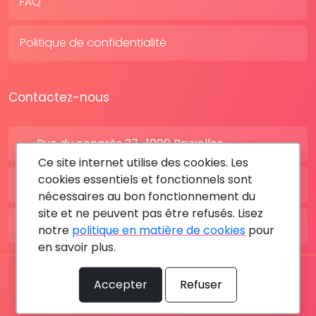
FAQ
Politique de confidentialité
Contactez-nous
Rue du congrès 37 , 1000 Bruxelles
Ce site internet utilise des cookies. Les
cookies essentiels et fonctionnels sont
BE: +32 28080227
nécessaires au bon fonctionnement du
site et ne peuvent pas être refusés. Lisez
FR: +33 183642895
notre
politique en matière de cookies
pour
en savoir plus.
Tous les droits sont réservés © 2026 RDV MÉDICAL By
Accepter
Refuser
MediaSatCom